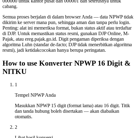
000000 untuk kantor pusat dan 000001 dan seterusnya untuk
cabang.
Semua proses berjalan di dalam browser Anda — data NPWP tidak
dikirim ke server mana pun, sehingga aman dan tanpa perlu login.
Penting: alat ini memeriksa format, bukan status aktif atau terdaftar
di DJP. Untuk memastikan status resmi, gunakan DJP Online, M-
Pajak, atau ereg.pajak.go.id. Digit pengaman diperiksa dengan
algoritma Luhn (standar de-facto; DJP tidak menerbitkan algoritma
resmi), jadi ketidakcocokan hanya berupa peringatan.
How to use
Konverter NPWP 16 Digit &
NITKU
1
Tempel NPWP Anda
Masukkan NPWP 15 digit (format lama) atau 16 digit. Titik
dan tanda hubung boleh disertakan — akan diabaikan
otomatis.
2
Lihat hasil konversi