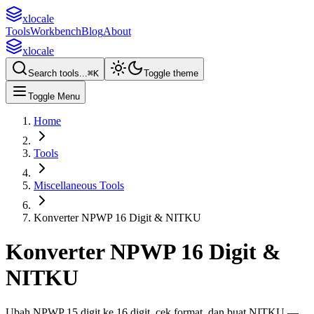
xlocale
Tools
Workbench
Blog
About
xlocale
Search tools...
⌘
K
Toggle theme
Toggle Menu
Home
Tools
Miscellaneous Tools
Konverter NPWP 16 Digit & NITKU
Konverter NPWP 16 Digit &
NITKU
Ubah NPWP 15 digit ke 16 digit, cek format, dan buat NITKU —