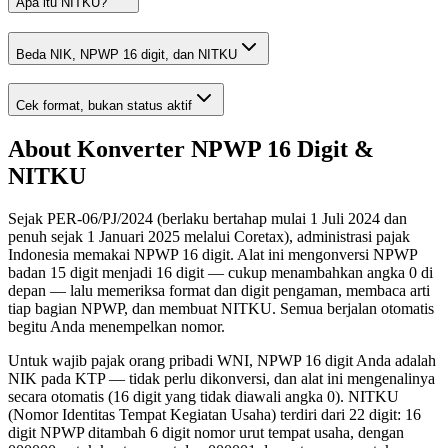
Apa itu NITKU?
Beda NIK, NPWP 16 digit, dan NITKU
Cek format, bukan status aktif
About
Konverter NPWP 16 Digit &
NITKU
Sejak PER-06/PJ/2024 (berlaku bertahap mulai 1 Juli 2024 dan
penuh sejak 1 Januari 2025 melalui Coretax), administrasi pajak
Indonesia memakai NPWP 16 digit. Alat ini mengonversi NPWP
badan 15 digit menjadi 16 digit — cukup menambahkan angka 0 di
depan — lalu memeriksa format dan digit pengaman, membaca arti
tiap bagian NPWP, dan membuat NITKU. Semua berjalan otomatis
begitu Anda menempelkan nomor.
Untuk wajib pajak orang pribadi WNI, NPWP 16 digit Anda adalah
NIK pada KTP — tidak perlu dikonversi, dan alat ini mengenalinya
secara otomatis (16 digit yang tidak diawali angka 0). NITKU
(Nomor Identitas Tempat Kegiatan Usaha) terdiri dari 22 digit: 16
digit NPWP ditambah 6 digit nomor urut tempat usaha, dengan